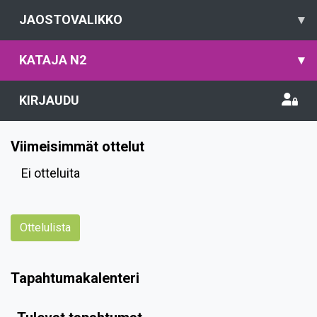
JAOSTOVALIKKO
▾
KATAJA N2
▾
KIRJAUDU
Viimeisimmät ottelut
Ei otteluita
Ottelulista
Tapahtumakalenteri