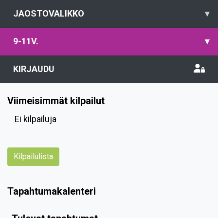
JAOSTOVALIKKO
▾
9-11V.
▾
KIRJAUDU
Viimeisimmät kilpailut
Ei kilpailuja
Kilpailulista
Tapahtumakalenteri