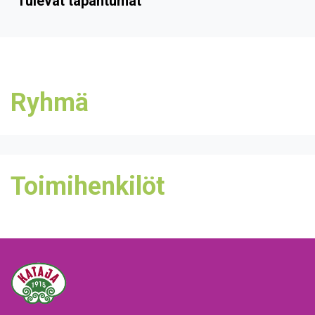
Tulevat tapahtumat
Ryhmä
Toimihenkilöt