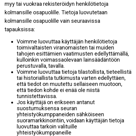
myy tai vuokraa rekisteröidyn henkilötietoja
kolmansille osapuolille. Tietoja luovutetaan
kolmansille osapuolille vain seuraavissa
tapauksissa:
Voimme luovuttaa käyttäjän henkilötietoja
toimivaltaisten viranomaisten tai muiden
tahojen esittämien vaatimusten edellyttämällä,
kulloinkin voimassaolevaan lainsäädäntöön
perustuvalla, tavalla.
Voimme luovuttaa tietoja tilastollista, tieteellistä
tai historiallista tutkimusta varten edellyttäen,
että tiedot on muutettu sellaiseen muotoon,
että tiedon kohde ei enää ole niistä
tunnistettavissa.
Jos käyttäjä on erikseen antanut
suostumuksensa seuran
yhteistyökumppaneiden sähköiseen
suoramarkkinointiin, voidaan käyttäjän tietoja
luovuttaa tarkoin valituille
yhteistyökumppaneille