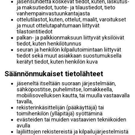
jäsensuhdetta koskevat tiedot, kuten, laskutus-
ja maksutiedot, tuote- ja tilaustiedot, tieto
vanhempainvastuunkantajasta
ottelutilastot, kuten, ottelut, maalit, varoitukset
ja muut ottelutapahtumaan liittyvät
tilastointitiedot
palkan- ja palkkionmaksuun liittyvät yksilöivät
tiedot, kuten henkilötunnus
seuran ja henkilön kilpailutoimintaan liittyvät
tiedot sekä muut asiakkaan suostumuksella
kerätyt tiedot, kuten henkilön kuva
Säännönmukaiset tietolähteet
jäseneltä itseltään suoraan järjestelmään,
sähköpostitse, puhelimitse, lomakkeella,
mobiilisovelluksen kautta, tai muulla vastaavalla
tavalla,
rekisterinkäsittelijän (pääkäyttäjä) tai
toimihenkilön (ylläpitäjä) syöttäminä
evästeiden tai muiden vastaavien tekniikoiden
avulla
lajiliittojen rekistereistä ja kilpailujärjestelmistä