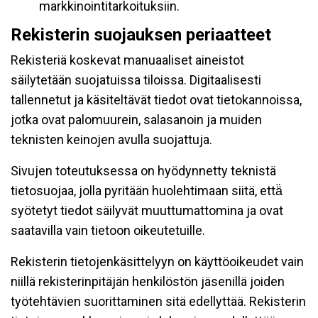
markkinointitarkoituksiin.
Rekisterin suojauksen periaatteet
Rekisteriä koskevat manuaaliset aineistot
säilytetään suojatuissa tiloissa. Digitaalisesti
tallennetut ja käsiteltävät tiedot ovat tietokannoissa,
jotka ovat palomuurein, salasanoin ja muiden
teknisten keinojen avulla suojattuja.
Sivujen toteutuksessa on hyödynnetty teknistä
tietosuojaa, jolla pyritään huolehtimaan siitä, että̈
syötetyt tiedot säilyvät muuttumattomina ja ovat
saatavilla vain tietoon oikeutetuille.
Rekisterin tietojenkäsittelyyn on käyttöoikeudet vain
niillä rekisterinpitäjän henkilöstön jäsenillä joiden
työtehtävien suorittaminen sitä edellyttää. Rekisterin