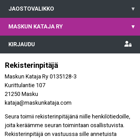
JAOSTOVALIKKO
▾
MASKUN KATAJA RY
▾
KIRJAUDU
Rekisterinpitäjä
Maskun Kataja Ry 0135128-3
Kurittulantie 107
21250 Masku
kataja@maskunkataja.com
Seura toimii rekisterinpitäjänä niille henkilötiedoille,
joita keräämme seuran toimintaan osallistuvista.
Rekisterinpitäjä on vastuussa sille annetuista