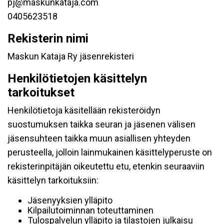
pj@maskunkataja.com
0405623518
Rekisterin nimi
Maskun Kataja Ry jäsenrekisteri
Henkilötietojen käsittelyn
tarkoitukset
Henkilötietoja käsitellään rekisteröidyn
suostumuksen taikka seuran ja jäsenen välisen
jäsensuhteen taikka muun asiallisen yhteyden
perusteella, jolloin lainmukainen käsittelyperuste on
rekisterinpitäjän oikeutettu etu, etenkin seuraaviin
käsittelyn tarkoituksiin:
Jäsenyyksien ylläpito
Kilpailutoiminnan toteuttaminen
Tulospalvelun ylläpito ja tilastojen julkaisu