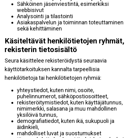
Sähköinen jäsenviestintä, esimerkiksi
webbisivut
Analysointi ja tilastointi
Asiakaspalvelun ja toiminnan toteuttaminen
sekä kehittäminen
Käsiteltävät henkilötietojen ryhmät,
rekisterin tietosisältö
Seura käsittelee rekisteröidystä seuraavia
käyttötarkoituksen kannalta tarpeellisia
henkilötietoja tai henkilötietojen ryhmiä:
yhteystiedot, kuten nimi, osoite,
puhelinnumerot, sähköpostiosoitteet,
rekisteröitymistiedot, kuten käyttäjätunnus,
nimimerkki, salasana ja muu mahdollinen
yksilöivä tunnus,
demografiatiedot, kuten ikä, sukupuoli ja
äidinkieli,
mahdolliset luvat ja suostumukset