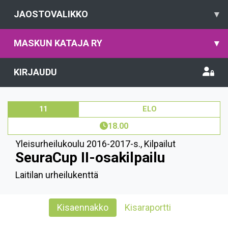
JAOSTOVALIKKO
▾
MASKUN KATAJA RY
▾
KIRJAUDU
11
ELO
18.00
Yleisurheilukoulu 2016-2017-s.
,
Kilpailut
SeuraCup II-osakilpailu
Laitilan urheilukenttä
Kisaennakko
Kisaraportti