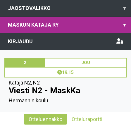
JAOSTOVALIKKO
▾
MASKUN KATAJA RY
▾
KIRJAUDU
2
JOU
19.15
Kataja N2
,
N2
Viesti N2 - MaskKa
Hermannin koulu
Otteluennakko
Otteluraportti