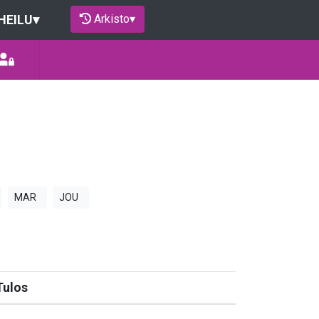
Arkisto
▾
HEILU
▾
MAR
JOU
Tulos