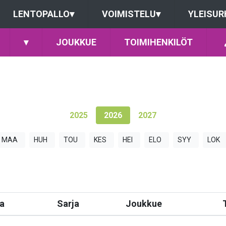
LENTOPALLO
▾
VOIMISTELU
▾
YLEISUR
▾
JOUKKUE
TOIMIHENKILÖT
2025
2026
2027
MAA
HUH
TOU
KES
HEI
ELO
SYY
LOK
a
Sarja
Joukkue