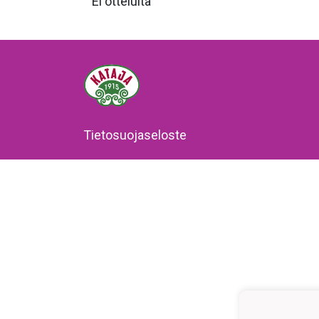
Ei otteluita
Tietosuojaseloste