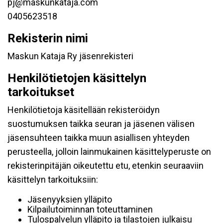
pj@maskunkataja.com
0405623518
Rekisterin nimi
Maskun Kataja Ry jäsenrekisteri
Henkilötietojen käsittelyn
tarkoitukset
Henkilötietoja käsitellään rekisteröidyn
suostumuksen taikka seuran ja jäsenen välisen
jäsensuhteen taikka muun asiallisen yhteyden
perusteella, jolloin lainmukainen käsittelyperuste on
rekisterinpitäjän oikeutettu etu, etenkin seuraaviin
käsittelyn tarkoituksiin:
Jäsenyyksien ylläpito
Kilpailutoiminnan toteuttaminen
Tulospalvelun ylläpito ja tilastojen julkaisu