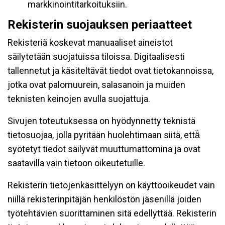
markkinointitarkoituksiin.
Rekisterin suojauksen periaatteet
Rekisteriä koskevat manuaaliset aineistot
säilytetään suojatuissa tiloissa. Digitaalisesti
tallennetut ja käsiteltävät tiedot ovat tietokannoissa,
jotka ovat palomuurein, salasanoin ja muiden
teknisten keinojen avulla suojattuja.
Sivujen toteutuksessa on hyödynnetty teknistä
tietosuojaa, jolla pyritään huolehtimaan siitä, että̈
syötetyt tiedot säilyvät muuttumattomina ja ovat
saatavilla vain tietoon oikeutetuille.
Rekisterin tietojenkäsittelyyn on käyttöoikeudet vain
niillä rekisterinpitäjän henkilöstön jäsenillä joiden
työtehtävien suorittaminen sitä edellyttää. Rekisterin