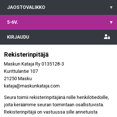
JAOSTOVALIKKO
▾
5-6V.
▾
KIRJAUDU
Rekisterinpitäjä
Maskun Kataja Ry 0135128-3
Kurittulantie 107
21250 Masku
kataja@maskunkataja.com
Seura toimii rekisterinpitäjänä niille henkilötiedoille,
joita keräämme seuran toimintaan osallistuvista.
Rekisterinpitäjä on vastuussa sille annetuista