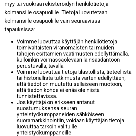
myy tai vuokraa rekisteröidyn henkilötietoja
kolmansille osapuolille. Tietoja luovutetaan
kolmansille osapuolille vain seuraavissa
tapauksissa:
Voimme luovuttaa käyttäjän henkilötietoja
toimivaltaisten viranomaisten tai muiden
tahojen esittämien vaatimusten edellyttämällä,
kulloinkin voimassaolevaan lainsäädäntöön
perustuvalla, tavalla.
Voimme luovuttaa tietoja tilastollista, tieteellistä
tai historiallista tutkimusta varten edellyttäen,
että tiedot on muutettu sellaiseen muotoon,
että tiedon kohde ei enää ole niistä
tunnistettavissa.
Jos käyttäjä on erikseen antanut
suostumuksensa seuran
yhteistyökumppaneiden sähköiseen
suoramarkkinointiin, voidaan käyttäjän tietoja
luovuttaa tarkoin valituille
yhteistyökumppaneille