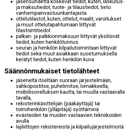
jäsensuhdetta koskevat tiedot, kuten, laskutus-
ja maksutiedot, tuote- ja tilaustiedot, tieto
vanhempainvastuunkantajasta
ottelutilastot, kuten, ottelut, maalit, varoitukset
ja muut ottelutapahtumaan liittyvät
tilastointitiedot
palkan- ja palkkionmaksuun liittyvät yksilöivät
tiedot, kuten henkilötunnus
seuran ja henkilön kilpailutoimintaan liittyvät
tiedot sekä muut asiakkaan suostumuksella
kerätyt tiedot, kuten henkilön kuva
Säännönmukaiset tietolähteet
jäseneltä itseltään suoraan järjestelmään,
sähköpostitse, puhelimitse, lomakkeella,
mobiilisovelluksen kautta, tai muulla vastaavalla
tavalla,
rekisterinkäsittelijän (pääkäyttäjä) tai
toimihenkilön (ylläpitäjä) syöttäminä
evästeiden tai muiden vastaavien tekniikoiden
avulla
lajiliittojen rekistereistä ja kilpailujärjestelmistä