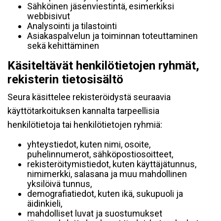
Sähköinen jäsenviestintä, esimerkiksi
webbisivut
Analysointi ja tilastointi
Asiakaspalvelun ja toiminnan toteuttaminen
sekä kehittäminen
Käsiteltävät henkilötietojen ryhmät,
rekisterin tietosisältö
Seura käsittelee rekisteröidystä seuraavia
käyttötarkoituksen kannalta tarpeellisia
henkilötietoja tai henkilötietojen ryhmiä:
yhteystiedot, kuten nimi, osoite,
puhelinnumerot, sähköpostiosoitteet,
rekisteröitymistiedot, kuten käyttäjätunnus,
nimimerkki, salasana ja muu mahdollinen
yksilöivä tunnus,
demografiatiedot, kuten ikä, sukupuoli ja
äidinkieli,
mahdolliset luvat ja suostumukset