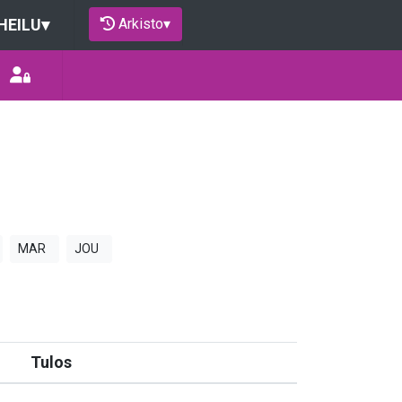
Arkisto
▾
HEILU
▾
MAR
JOU
Tulos