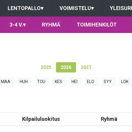
LENTOPALLO
▾
VOIMISTELU
▾
YLEISUR
3-4 V.
▾
RYHMÄ
TOIMIHENKILÖT
2025
2026
2027
MAA
HUH
TOU
KES
HEI
ELO
SYY
LOK
Kilpailuluokitus
Ryhmä