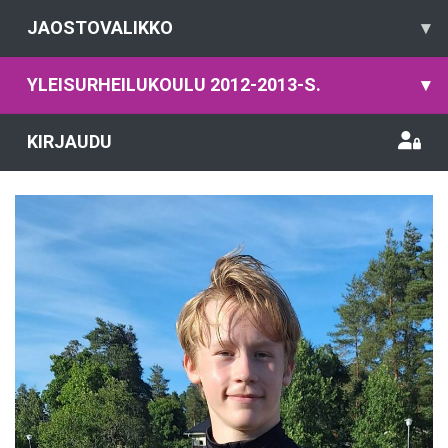
JAOSTOVALIKKO
▾
YLEISURHEILUKOULU 2012-2013-S.
▾
KIRJAUDU