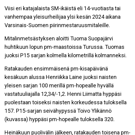
Viisi eri katajalaista SM-ikäistä eli 14-vuotiasta tai
vanhempaa yleisurheilijaa ylsi kesän 2024 aikana
Varsinais-Suomen piirinmestaruusmitaleille.
Mitalinmetsästyksen aloitti Tuoma Suopajärvi
huhtikuun lopun pm-maastoissa Turussa. Tuomas
juoksi P15 sarjan kolmella kilometrillä kolmanneksi.
Ratakauden ensimmäisenä pm-kisapäivänä
kesäkuun alussa Henriikka Laine juoksi naisten
yleisen sarjan 100 merillä pm-hopealle hyvällä
vastatuuliajalla 12,34/-1,2. Henni Liimatta hyppäsi
puolestaan toiseksi naisten korkeudessa tuloksella
157. P15-sarjan seivähypyssä Toivo Ylikännö
(kuvassa) hyppäsi pm-hopealle tuloksella 320.
Heinäkuun puolivälin jälkeen, ratakauden toisena pm-