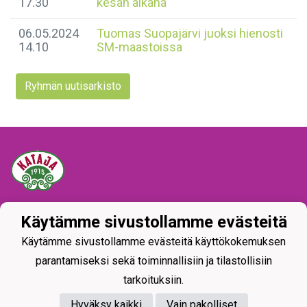
17.30
kesän aikana
06.05.2024
Tuomas Suopajärvi juoksi hienosti
14.10
SM-maastoissa
Ryhmän uutisarkisto
Tietosuojaseloste
Käytämme sivustollamme evästeitä
Käytämme sivustollamme evästeitä käyttökokemuksen
parantamiseksi sekä toiminnallisiin ja tilastollisiin
tarkoituksiin.
Hyväksy kaikki
Vain pakolliset