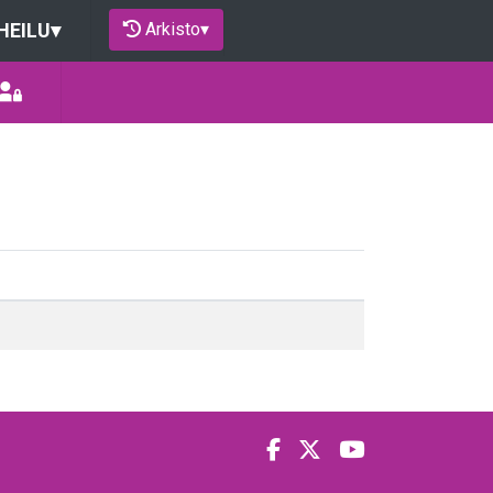
Arkisto
▾
HEILU
▾