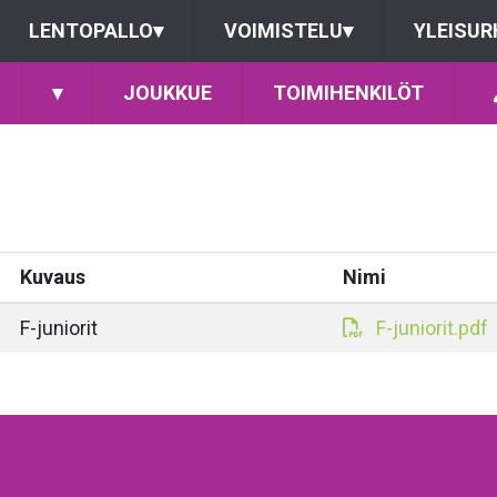
LENTOPALLO
▾
VOIMISTELU
▾
YLEISUR
▾
JOUKKUE
TOIMIHENKILÖT
Kuvaus
Nimi
F-juniorit
F-juniorit.pdf