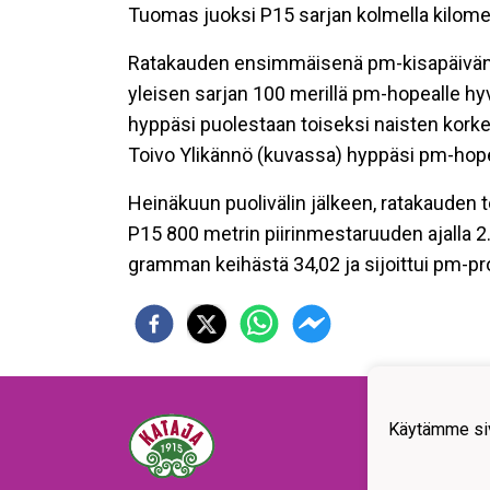
Tuomas juoksi P15 sarjan kolmella kilomet
Ratakauden ensimmäisenä pm-kisapäivänä 
yleisen sarjan 100 merillä pm-hopealle hyvä
hyppäsi puolestaan toiseksi naisten kork
Toivo Ylikännö (kuvassa) hyppäsi pm-hopea
Heinäkuun puolivälin jälkeen, ratakauden 
P15 800 metrin piirinmestaruuden ajalla 2.
gramman keihästä 34,02 ja sijoittui pm-pr
Käytämme siv