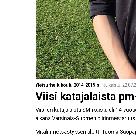
Yleisurheilukoulu 2014-2015-s.
Julkaistu
:
22.07.
Viisi katajalaista pm
Viisi eri katajalaista SM-ikäistä eli 14-vuo
aikana Varsinais-Suomen piirinmestaruusm
Mitalinmetsästyksen aloitti Tuoma Suopa