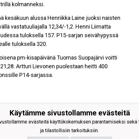
rillä kolmanneksi.
kesäkuun alussa Henriikka Laine juoksi naisten
llä vastatuuliajalla 12,34/-1,2. Henni Liimatta
eudessa tuloksella 157. P15-sarjan seivähypyssä
lle tuloksella 320.
toisena pm-kisapäivänä Tuomas Suopajärvi voitti
21,28. Artturi Lievonen puolestaan heitti 400
onssille P14-sarjassa.
Käytämme sivustollamme evästeitä
ustollamme evästeitä käyttökokemuksen parantamiseksi sekä to
ja tilastollisiin tarkoituksiin.