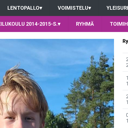
LENTOPALLO
▾
VOIMISTELU
▾
YLEISUR
ILUKOULU 2014-2015-S.
▾
RYHMÄ
TOIMIH
Ry